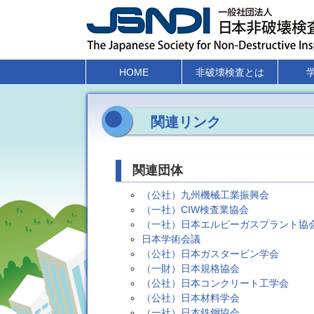
HOME
非破壊検査とは
関連リンク
関連団体
（公社）九州機械工業振興会
（一社）CIW検査業協会
（一社）日本エルピーガスプラント協
日本学術会議
（公社）日本ガスタービン学会
（一財）日本規格協会
（公社）日本コンクリート工学会
（公社）日本材料学会
（一社）日本鉄鋼協会