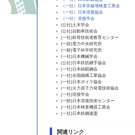
（一社）日本非破壊検査工業会
（一社）日本溶接協会
（一社）溶接学会
(公社)土木学会
(公社)自動車技術会
(一社)鉄骨技術者教育センター
(一財)電力中央研究所
(一財)電子科学研究所
(一社)日本機械学会
(公社)日本鉄筋継手協会
(一社)日本鋳鍛鋼会
(一社)全国鐵構工業協会
(一社)日本ボイラ協会
(一社)火力原子力発電技術協会
(一社)溶接学会
(一財)日本溶接技術センター
(一社)日本検査機器工業会
(一社)日本鉄鋼連盟
関連リンク