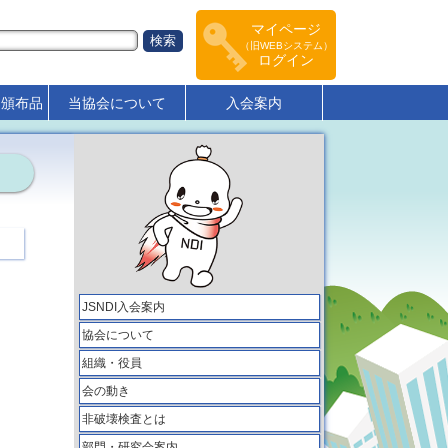
マイページ
（旧WEBシステム）
ログイン
･頒布品
当協会について
入会案内
JSNDI入会案内
協会について
組織・役員
会の動き
非破壊検査とは
部門・研究会案内