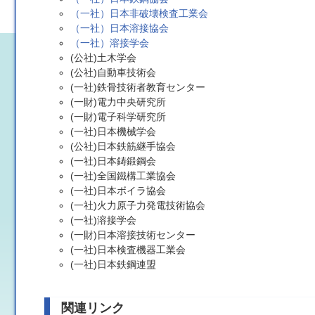
（一社）日本非破壊検査工業会
（一社）日本溶接協会
（一社）溶接学会
(公社)土木学会
(公社)自動車技術会
(一社)鉄骨技術者教育センター
(一財)電力中央研究所
(一財)電子科学研究所
(一社)日本機械学会
(公社)日本鉄筋継手協会
(一社)日本鋳鍛鋼会
(一社)全国鐵構工業協会
(一社)日本ボイラ協会
(一社)火力原子力発電技術協会
(一社)溶接学会
(一財)日本溶接技術センター
(一社)日本検査機器工業会
(一社)日本鉄鋼連盟
関連リンク