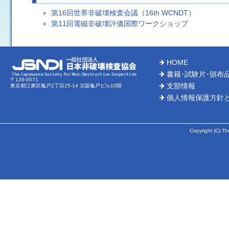
第16回世界非破壊検査会議（16th WCNDT）
第11回電磁非破壊評価国際ワークショップ
HOME
書籍･試験片･頒布
〒136-0071
支部情報
東京都江東区亀戸2丁目25-14 京阪亀戸ビル10階
個人情報保護方針
Copyright (C) Th