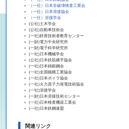
（一社）日本非破壊検査工業会
（一社）日本溶接協会
（一社）溶接学会
(公社)土木学会
(公社)自動車技術会
(一社)鉄骨技術者教育センター
(一財)電力中央研究所
(一財)電子科学研究所
(一社)日本機械学会
(公社)日本鉄筋継手協会
(一社)日本鋳鍛鋼会
(一社)全国鐵構工業協会
(一社)日本ボイラ協会
(一社)火力原子力発電技術協会
(一社)溶接学会
(一財)日本溶接技術センター
(一社)日本検査機器工業会
(一社)日本鉄鋼連盟
関連リンク