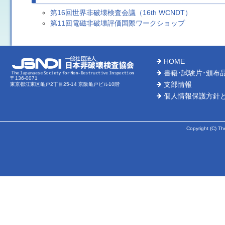
第16回世界非破壊検査会議（16th WCNDT）
第11回電磁非破壊評価国際ワークショップ
HOME
書籍･試験片･頒布
〒136-0071
支部情報
東京都江東区亀戸2丁目25-14 京阪亀戸ビル10階
個人情報保護方針
Copyright (C) Th