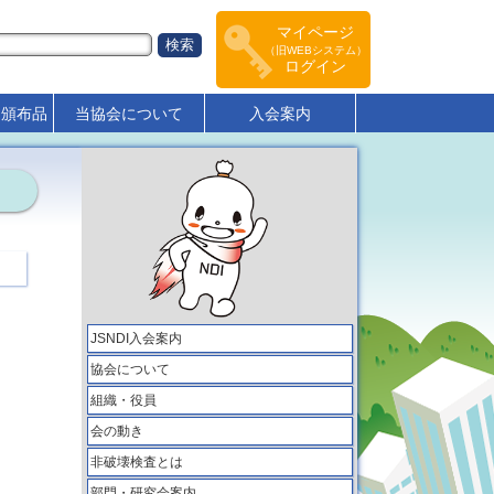
マイページ
（旧WEBシステム）
ログイン
･頒布品
当協会について
入会案内
JSNDI入会案内
協会について
組織・役員
会の動き
非破壊検査とは
部門・研究会案内