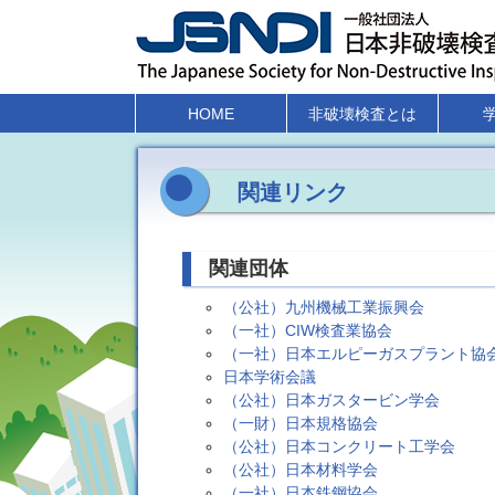
HOME
非破壊検査とは
関連リンク
関連団体
（公社）九州機械工業振興会
（一社）CIW検査業協会
（一社）日本エルピーガスプラント協
日本学術会議
（公社）日本ガスタービン学会
（一財）日本規格協会
（公社）日本コンクリート工学会
（公社）日本材料学会
（一社）日本鉄鋼協会