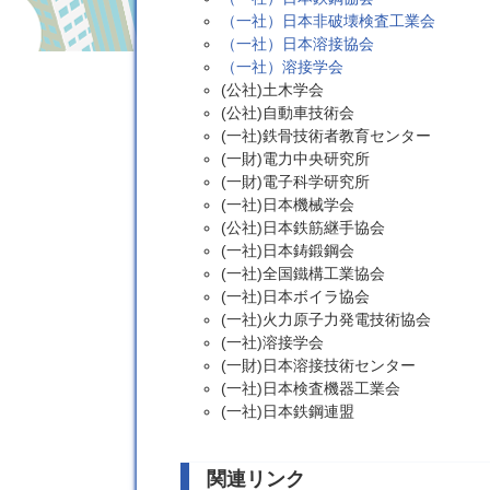
（一社）日本非破壊検査工業会
（一社）日本溶接協会
（一社）溶接学会
(公社)土木学会
(公社)自動車技術会
(一社)鉄骨技術者教育センター
(一財)電力中央研究所
(一財)電子科学研究所
(一社)日本機械学会
(公社)日本鉄筋継手協会
(一社)日本鋳鍛鋼会
(一社)全国鐵構工業協会
(一社)日本ボイラ協会
(一社)火力原子力発電技術協会
(一社)溶接学会
(一財)日本溶接技術センター
(一社)日本検査機器工業会
(一社)日本鉄鋼連盟
関連リンク