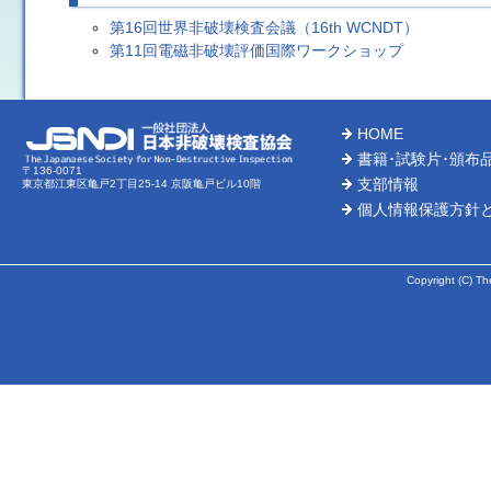
第16回世界非破壊検査会議（16th WCNDT）
第11回電磁非破壊評価国際ワークショップ
HOME
書籍･試験片･頒布
〒136-0071
支部情報
東京都江東区亀戸2丁目25-14 京阪亀戸ビル10階
個人情報保護方針
Copyright (C) Th