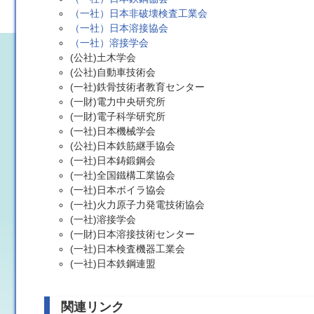
（一社）日本非破壊検査工業会
（一社）日本溶接協会
（一社）溶接学会
(公社)土木学会
(公社)自動車技術会
(一社)鉄骨技術者教育センター
(一財)電力中央研究所
(一財)電子科学研究所
(一社)日本機械学会
(公社)日本鉄筋継手協会
(一社)日本鋳鍛鋼会
(一社)全国鐵構工業協会
(一社)日本ボイラ協会
(一社)火力原子力発電技術協会
(一社)溶接学会
(一財)日本溶接技術センター
(一社)日本検査機器工業会
(一社)日本鉄鋼連盟
関連リンク