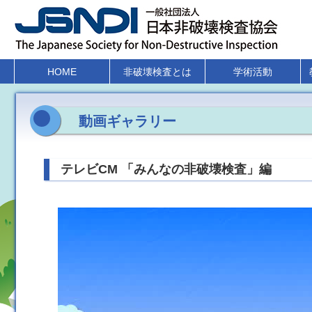
HOME
非破壊検査とは
学術活動
動画ギャラリー
テレビCM 「みんなの非破壊検査」編