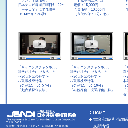
「ノンディ登場編」
「非破壊検査入門」
日本テレビ毎週日曜日6：30〜
定価：15,000円
「皇室日記」にて放映中
会員価格：10,000円
（CM映像：30秒）
（宣伝映像：1分20秒）
「サイエンスチャンネル」
「サイエンスチャンネル」
「
科学が社会にできること
科学が社会にできること
科
〜安心安全の科学〜
〜安心安全の科学〜
〜
非破壊検査特集
非破壊検査特集
非
（分割2/5：5分57秒）
（分割3/5：5分10秒）
（
「超音波探傷試験」
「磁粉探傷・浸透探傷試験」
「
ダ
HOME
書籍･試験片･頒布
〒136-0071
支部情報
東京都江東区亀戸2丁目25-14 京阪亀戸ビル10階