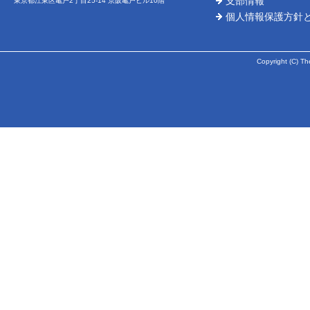
支部情報
東京都江東区亀戸2丁目25-14 京阪亀戸ビル10階
個人情報保護方針
Copyright (C) Th