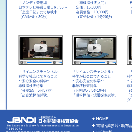
「ノンディ登場編」
「非破壊検査入門」
日本テレビ毎週日曜日6：30〜
定価：15,000円
「皇室日記」にて放映中
会員価格：10,000円
（CM映像：30秒）
（宣伝映像：1分20秒）
「サイエンスチャンネル」
「サイエンスチャンネル」
「
科学が社会にできること
科学が社会にできること
科
〜安心安全の科学〜
〜安心安全の科学〜
〜
非破壊検査特集
非破壊検査特集
非
（分割2/5：5分57秒）
（分割3/5：5分10秒）
（
「超音波探傷試験」
「磁粉探傷・浸透探傷試験」
「
ダ
HOME
書籍･試験片･頒布
〒136-0071