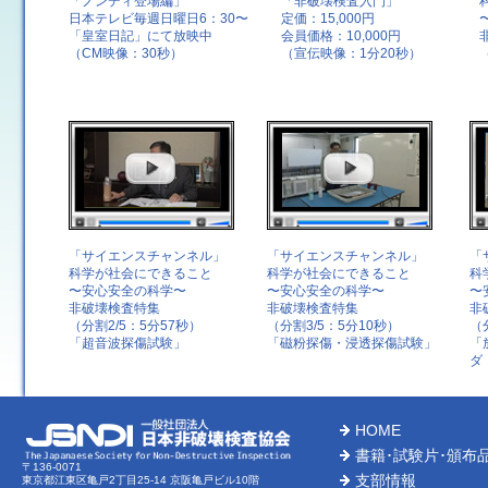
「ノンディ登場編」
「非破壊検査入門」
日本テレビ毎週日曜日6：30〜
定価：15,000円
「皇室日記」にて放映中
会員価格：10,000円
（CM映像：30秒）
（宣伝映像：1分20秒）
「サイエンスチャンネル」
「サイエンスチャンネル」
「
科学が社会にできること
科学が社会にできること
科
〜安心安全の科学〜
〜安心安全の科学〜
〜
非破壊検査特集
非破壊検査特集
非
（分割2/5：5分57秒）
（分割3/5：5分10秒）
（
「超音波探傷試験」
「磁粉探傷・浸透探傷試験」
「
ダ
HOME
書籍･試験片･頒布
〒136-0071
支部情報
東京都江東区亀戸2丁目25-14 京阪亀戸ビル10階