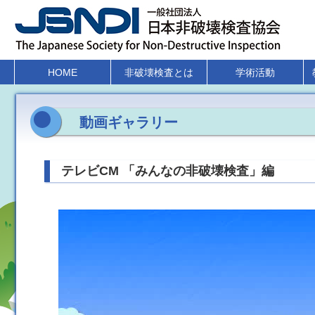
HOME
非破壊検査とは
学術活動
動画ギャラリー
テレビCM 「みんなの非破壊検査」編