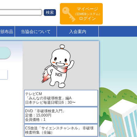
マイページ
（旧WEBシステム）
ログイン
･頒布品
当協会について
入会案内
テレビCM
「みんなの非破壊検査」編A
日本テレビ毎週日曜日6：30〜
DVD「非破壊検査入門」
定価：15,000円
会員価格：1
CS放送「サイエンスチャンネル」 非破壊
検査特集（全編）