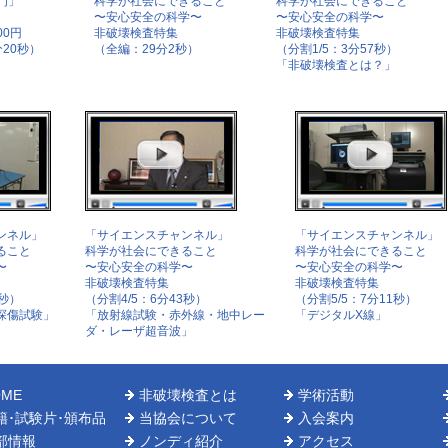
門」
科学が社会にできること
科学が社会にできること
〜安心安全の科学〜
〜安心安全の科学〜
00円
非破壊検査特集
非破壊検査特集
20秒）
（全編：29分2秒）
（分割1/5：3分57秒）
「非破壊検査とは？」
ンネル」
「サイエンスチャンネル」
「サイエンスチャンネル」
ること
科学が社会にできること
科学が社会にできること
〜
〜安心安全の科学〜
〜安心安全の科学〜
非破壊検査特集
非破壊検査特集
0秒）
（分割4/5：6分43秒）
（分割5/5：7分11秒）
探傷試験」
「放射線試験・赤外線・地中レー
「デジタルX線」
ダ・レーザ超音波」
OME
非破壊検査とは
学術活動
籍･試験片･頒布品
当協会について
入会案内
部情報
ノンディ紹介
アクセス