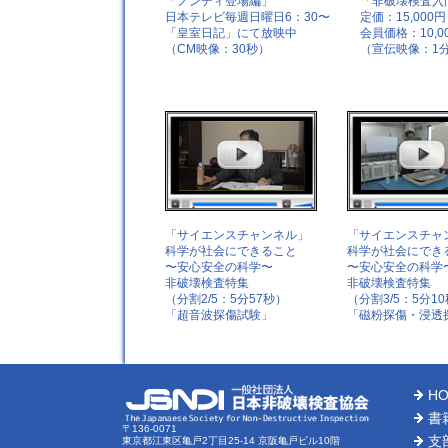
「ノンディ登場編」
「非破壊検査入
日本テレビ毎週日曜日6：30〜
定価：15,000円
「皇室日記」にて放映中
会員価格：10,0
（CM映像：30秒）
（宣伝映像：1分
「サイエンスチャンネル」
「サイエンスチャ
科学が社会にできること
科学が社会にでき
〜安心安全の科学〜
〜安心安全の科学
非破壊検査特集
非破壊検査特集
（分割2/5：5分57秒）
（分割3/5：5分1
「超音波探傷試験」
「磁粉探傷・浸透
H
書
〒136-0071
支
東京都江東区亀戸2丁目25-14 京阪亀戸ビル10階