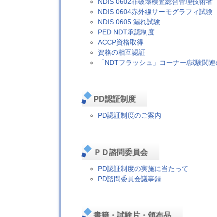
NDIS 0602非破壊検査総合管理技術者
NDIS 0604赤外線サーモグラフィ試験
NDIS 0605 漏れ試験
PED NDT承認制度
ACCP資格取得
資格の相互認証
「NDTフラッシュ」コーナー/試験関
PD認証制度
PD認証制度のご案内
ＰＤ諮問委員会
PD認証制度の実施に当たって
PD諮問委員会議事録
書籍・試験片・頒布品