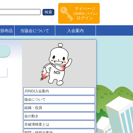
マイページ
（旧WEBシステム）
ログイン
･頒布品
当協会について
入会案内
JSNDI入会案内
協会について
組織・役員
会の動き
非破壊検査とは
部門・研究会案内