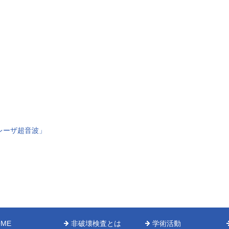
レーザ超音波」
OME
非破壊検査とは
学術活動