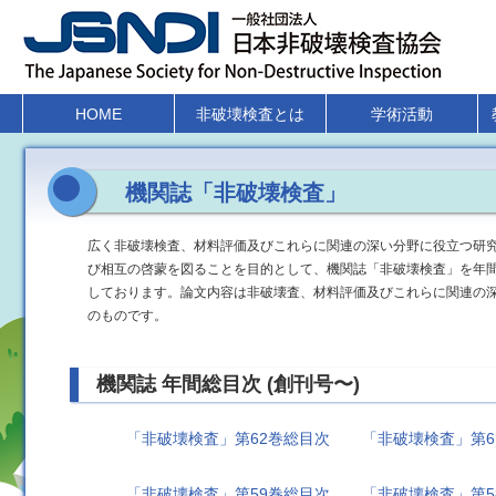
HOME
非破壊検査とは
学術活動
機関誌「非破壊検査」
広く非破壊検査、材料評価及びこれらに関連の深い分野に役立つ研
び相互の啓蒙を図ることを目的として、機関誌「非破壊検査」を年間
しております。論文内容は非破壊査、材料評価及びこれらに関連の
のものです。
機関誌 年間総目次 (創刊号〜)
「非破壊検査」第62巻総目次
「非破壊検査」第6
「非破壊検査」第59巻総目次
「非破壊検査」第5