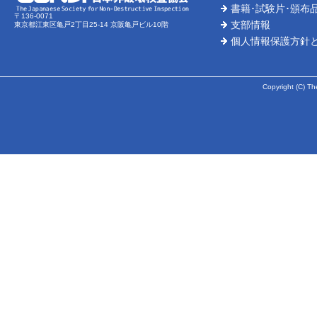
書籍･試験片･頒布
〒136-0071
支部情報
東京都江東区亀戸2丁目25-14 京阪亀戸ビル10階
個人情報保護方針
Copyright (C) Th