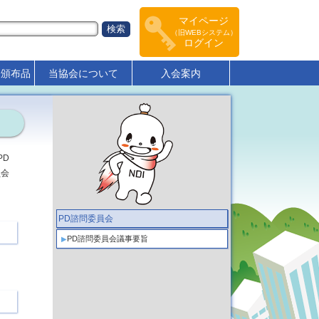
マイページ
（旧WEBシステム）
ログイン
･頒布品
当協会について
入会案内
PD
員会
PD諮問委員会
PD諮問委員会議事要旨