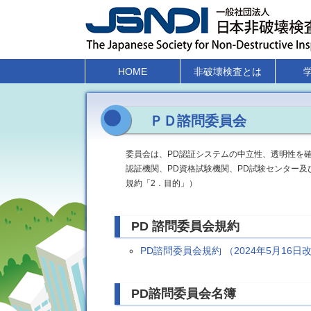
HOME
非破壊検査とは
ＰＤ諮問委員会
委員会は、PD認証システムの中立性、透明性を確
認証機関、PD資格試験機関、PD試験センター及
規約「2．目的」）
PD 諮問委員会規約
PD諮問委員会規約 （2024年5月16日
PD諮問委員会名簿