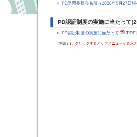
PD諮問委員会名簿（2026年5月27日
PD認証制度の実施に当たって(20
PD認証制度の実施に当たって
[PDF]
（別紙）
(←クリックするとサブメニューが表示さ