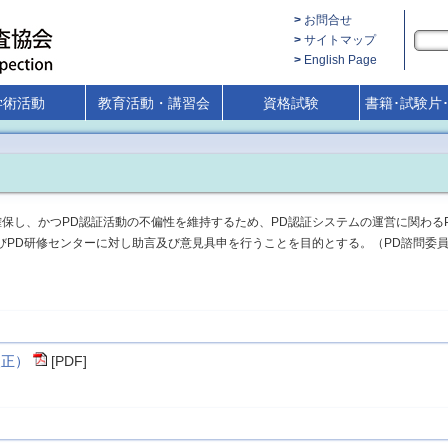
お問合せ
サイトマップ
English Page
学術活動
教育活動・講習会
資格試験
書籍･試験片
保し、かつPD認証活動の不偏性を維持するため、PD認証システムの運営に関わる
びPD研修センターに対し助言及び意見具申を行うことを目的とする。（PD諮問委
改正）
[PDF]