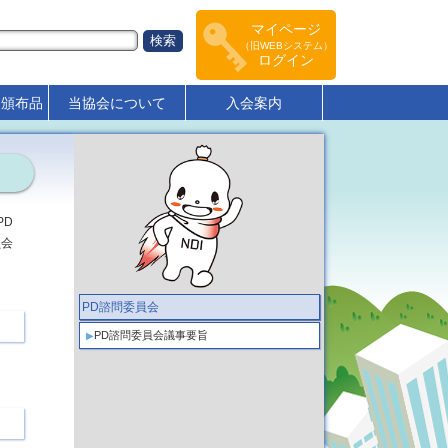
マイページ
（旧WEBシステム）
ログイン
･頒布品
当協会について
入会案内
PD
員会
PD諮問委員会
PD諮問委員会議事要旨