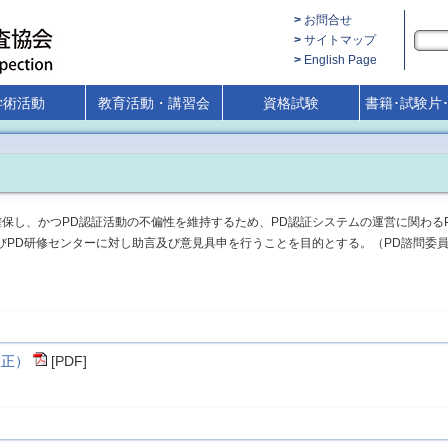
お問合せ
サイトマップ
English Page
学術活動
教育活動・講習会
資格試験
書籍･試験片
保し、かつPD認証活動の不偏性を維持するため、PD認証システムの運営に関わる
びPD研修センターに対し助言及び意見具申を行うことを目的とする。（PD諮問委
改正）
[PDF]