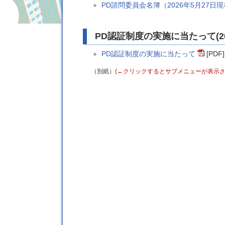
PD諮問委員会名簿（2026年5月27日
PD認証制度の実施に当たって(20
PD認証制度の実施に当たって
[PDF]
（別紙）
(←クリックするとサブメニューが表示さ