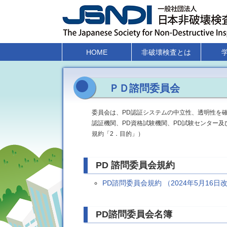
HOME
非破壊検査とは
ＰＤ諮問委員会
委員会は、PD認証システムの中立性、透明性を確
認証機関、PD資格試験機関、PD試験センター及
規約「2．目的」）
PD 諮問委員会規約
PD諮問委員会規約 （2024年5月16日
PD諮問委員会名簿