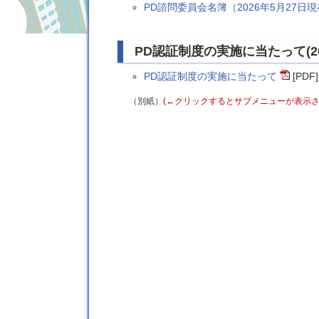
PD諮問委員会名簿（2026年5月27日
PD認証制度の実施に当たって(20
PD認証制度の実施に当たって
[PDF]
（別紙）
(←クリックするとサブメニューが表示さ