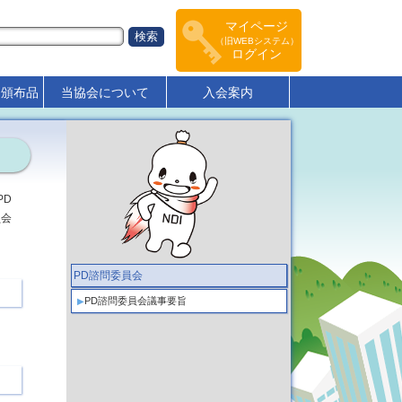
マイページ
（旧WEBシステム）
ログイン
･頒布品
当協会について
入会案内
PD
員会
PD諮問委員会
PD諮問委員会議事要旨