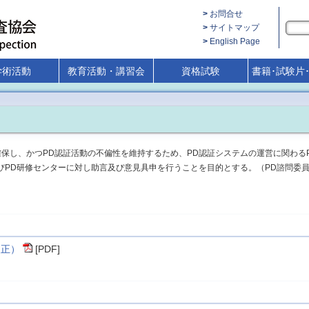
お問合せ
サイトマップ
English Page
学術活動
教育活動・講習会
資格試験
書籍･試験片
保し、かつPD認証活動の不偏性を維持するため、PD認証システムの運営に関わる
びPD研修センターに対し助言及び意見具申を行うことを目的とする。（PD諮問委
改正）
[PDF]