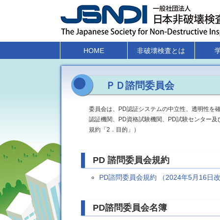
HOME
非破壊検査とは
ＰＤ諮問委員会
委員会は、PD認証システムの中立性、透明性を確
認証機関、PD資格試験機関、PD試験センター及
規約「2．目的」）
PD 諮問委員会規約
PD諮問委員会規約 （2024年5月16日
PD諮問委員会名簿