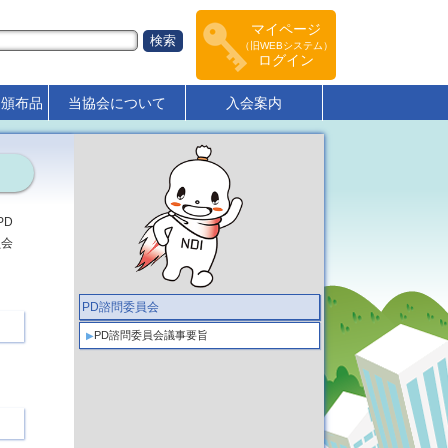
マイページ
（旧WEBシステム）
ログイン
･頒布品
当協会について
入会案内
PD
員会
PD諮問委員会
PD諮問委員会議事要旨