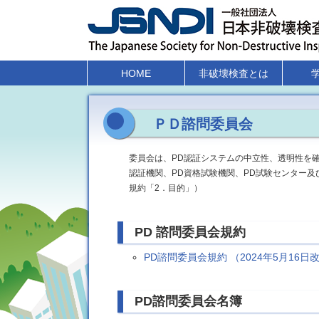
HOME
非破壊検査とは
ＰＤ諮問委員会
委員会は、PD認証システムの中立性、透明性を確
認証機関、PD資格試験機関、PD試験センター及
規約「2．目的」）
PD 諮問委員会規約
PD諮問委員会規約 （2024年5月16日
PD諮問委員会名簿