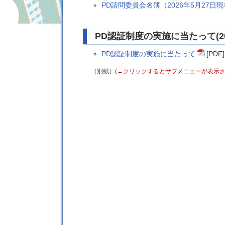
PD諮問委員会名簿（2026年5月27日
PD認証制度の実施に当たって(20
PD認証制度の実施に当たって
[PDF]
（別紙）
(←クリックするとサブメニューが表示さ