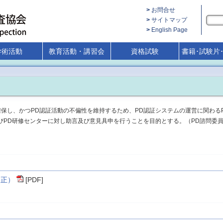
お問合せ
サイトマップ
English Page
学術活動
教育活動・講習会
資格試験
書籍･試験片
保し、かつPD認証活動の不偏性を維持するため、PD認証システムの運営に関わる
びPD研修センターに対し助言及び意見具申を行うことを目的とする。（PD諮問委
改正）
[PDF]