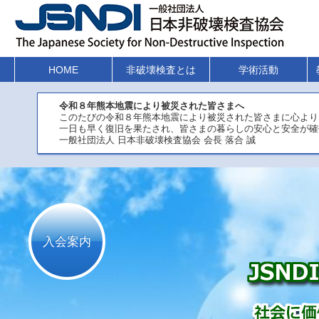
HOME
非破壊検査とは
学術活動
令和８年熊本地震により被災された皆さまへ
このたびの令和８年熊本地震により被災された皆さまに心より
一日も早く復旧を果たされ、皆さまの暮らしの安心と安全が確
一般社団法人 日本非破壊検査協会 会長 落合 誠
入会案内