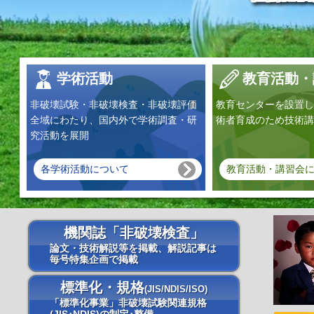
学術活動
教育活動・
非破壊試験・非破壊検査・非破壊評価
教育センターを設置し
全域にわたり、国内外で学術調査・研
術者育成のため技術講
究活動を展開
各学術活動について
教育活動・講習会
機関誌「非破壊検査」
論文・技術解説等を掲載、解説記事は
毎号特集企画で掲載
標準化・規格
(JIS/NDIS/ISO)
「標準化事業」非破壊試験関連規格