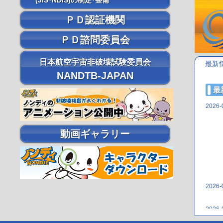
(JIS･NDIS)の制定･整備
ＰＤ認証機関
ＰＤ諮問委員会
日本航空宇宙非破壊試験委員会
最新
NANDTB-JAPAN
最
2026-
動画ギャラリー
2026-
2026-