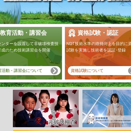
教育活動・講習会
資格試験・認証
センターを設置して非破壊検査技
NDT技術水準の維持向上を目的に
育成のため技術講習会を開催
試験を実施し技術者を認証･登録
育活動・講習会について
資格試験について