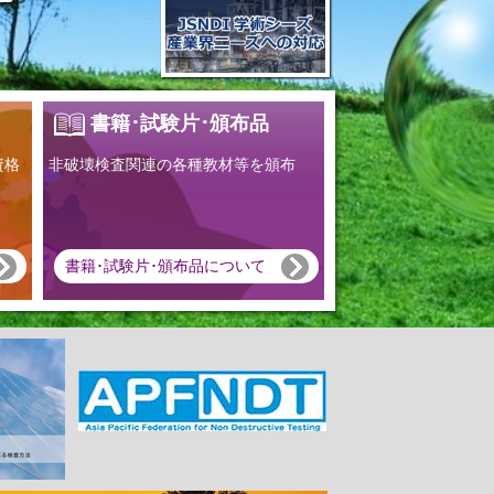
書籍･試験片･頒布品
資格
非破壊検査関連の各種教材等を頒布
書籍･試験片･頒布品について