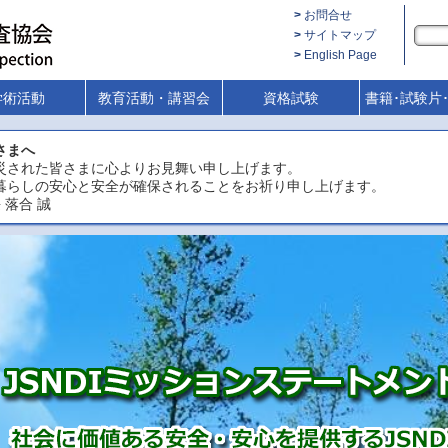
お問合せ
サイトマップ
English Page
学術活動
教育活動・講習会
資格試験
書籍･試験片
さまへ
災された皆さまに心よりお見舞い申し上げます。
暮らしの安心と安全が確保されることをお祈り申し上げます。
 落合 誠