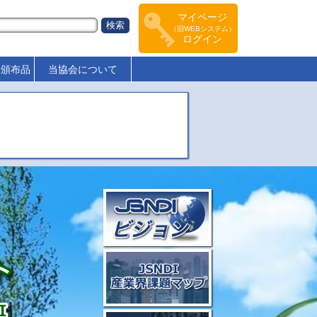
マイページ
（旧WEBシステム）
ログイン
･頒布品
当協会について