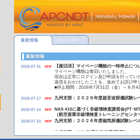
最新情報
カレンダー
最新情報
【復旧済】マイページ機能の一時停止につ
2026-07-31
NEW
マイページ機能は復旧いたしました。
現在は正常にログイン及び申請を行ってい
迷惑をおかけしたことを、改めてお詫び申
■停止期間：2026年7月31日（金）～８月4日
九州支部：２０２６年度超音波探傷試験レ
2026-07-17
NEW
NAS 410に基づく非破壊検査講習会(PT
2026-07-14
NEW
（航空産業非破壊検査トレーニングセンタ
九州支部：２０２６年度磁気探傷試験レベ
2026-07-10
NEW
九州支部：2026年度放射線透過試験レベル
2026-07-01
期）