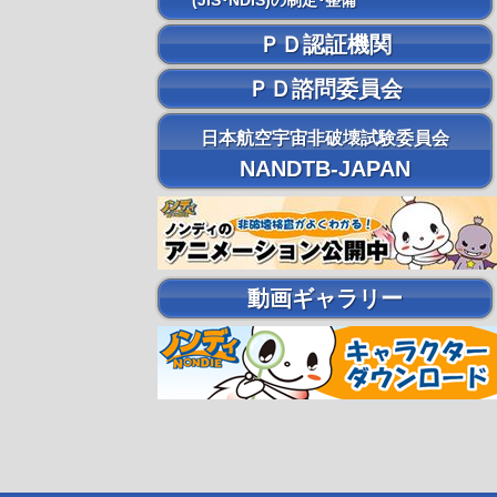
(JIS･NDIS)の制定･整備
ＰＤ認証機関
ＰＤ諮問委員会
日本航空宇宙非破壊試験委員会
NANDTB-JAPAN
動画ギャラリー