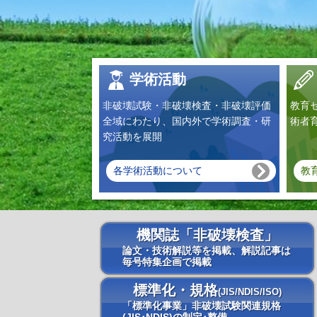
学術活動
非破壊試験・非破壊検査・非破壊評価
教育
全域にわたり、国内外で学術調査・研
術者
究活動を展開
各学術活動について
教
機関誌「非破壊検査」
論文・技術解説等を掲載、解説記事は
毎号特集企画で掲載
標準化・規格
(JIS/NDIS/ISO)
「標準化事業」非破壊試験関連規格