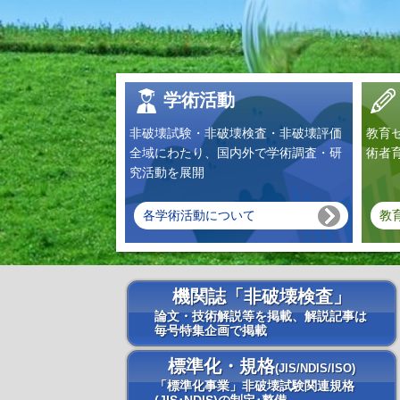
学術活動
非破壊試験・非破壊検査・非破壊評価
教育
全域にわたり、国内外で学術調査・研
術者
究活動を展開
各学術活動について
教
機関誌「非破壊検査」
論文・技術解説等を掲載、解説記事は
毎号特集企画で掲載
標準化・規格
(JIS/NDIS/ISO)
「標準化事業」非破壊試験関連規格