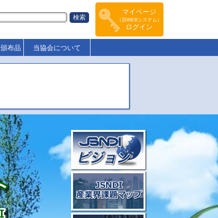
マイページ
（旧WEBシステム）
ログイン
･頒布品
当協会について