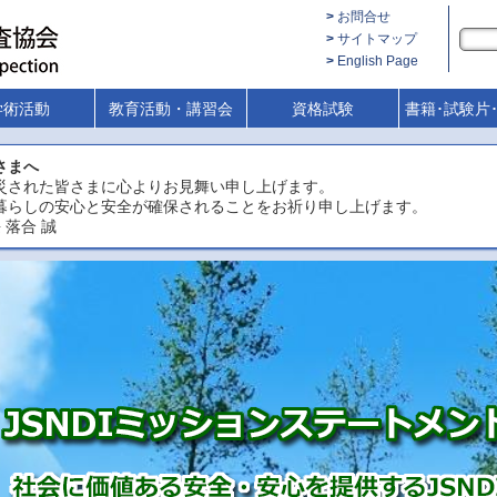
お問合せ
サイトマップ
English Page
学術活動
教育活動・講習会
資格試験
書籍･試験片
さまへ
災された皆さまに心よりお見舞い申し上げます。
暮らしの安心と安全が確保されることをお祈り申し上げます。
 落合 誠