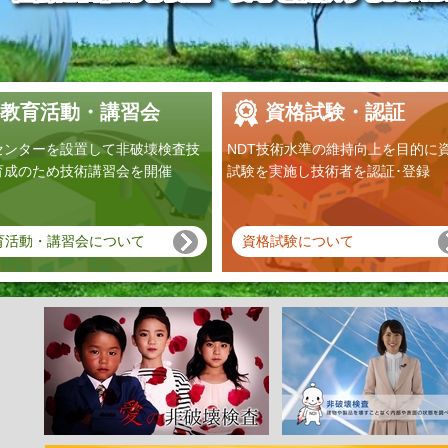
教育活動・講習会
資格試験・認証
センターを設置して非破壊検査技
NDT技術水準の維持向上を目的に
育成のため技術講習会を開催
試験を実施し技術者を認証･登録
育活動・講習会について
資格試験について