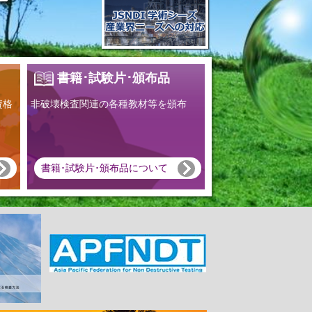
書籍･試験片･頒布品
資格
非破壊検査関連の各種教材等を頒布
書籍･試験片･頒布品について