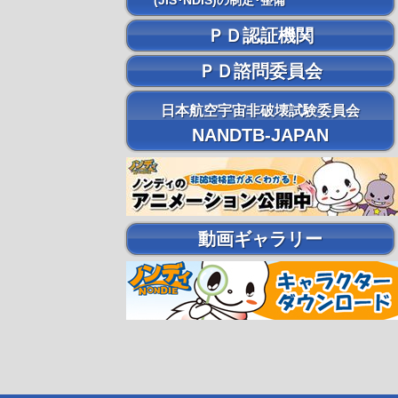
(JIS･NDIS)の制定･整備
ＰＤ認証機関
ＰＤ諮問委員会
日本航空宇宙非破壊試験委員会
NANDTB-JAPAN
動画ギャラリー