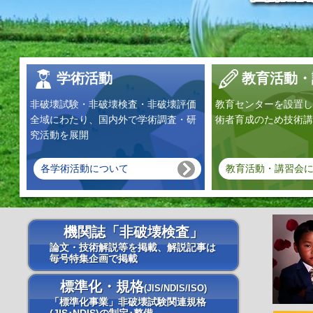
学術活動
教育活動・
非破壊試験・非破壊検査・非破壊評価
教育センターを設置し
全域にわたり、国内外で学術調査・研
術者育成のため技術講
究活動を展開
各学術活動について
教育活動・講習会
機関誌「非破壊検査」
論文・技術解説等を掲載、解説記事は
毎号特集企画で掲載
標準化・規格
(JIS/NDIS/ISO)
「標準化事業」非破壊試験関連規格