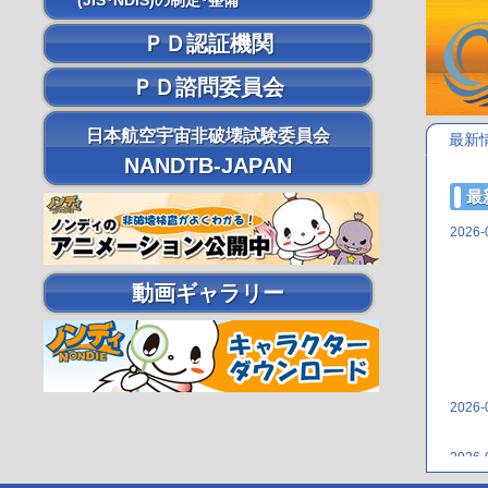
(JIS･NDIS)の制定･整備
ＰＤ認証機関
ＰＤ諮問委員会
日本航空宇宙非破壊試験委員会
最新
NANDTB-JAPAN
最
2026-
動画ギャラリー
2026-
2026-