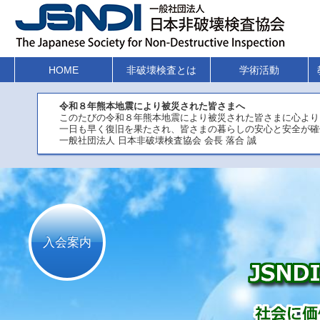
HOME
非破壊検査とは
学術活動
令和８年熊本地震により被災された皆さまへ
このたびの令和８年熊本地震により被災された皆さまに心より
一日も早く復旧を果たされ、皆さまの暮らしの安心と安全が確
一般社団法人 日本非破壊検査協会 会長 落合 誠
入会案内