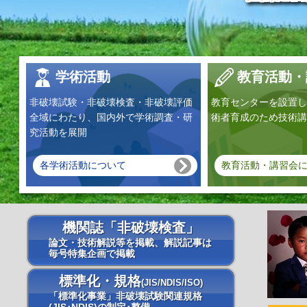
学術活動
教育活動・
非破壊試験・非破壊検査・非破壊評価
教育センターを設置し
全域にわたり、国内外で学術調査・研
術者育成のため技術講
究活動を展開
各学術活動について
教育活動・講習会
機関誌「非破壊検査」
論文・技術解説等を掲載、解説記事は
毎号特集企画で掲載
標準化・規格
(JIS/NDIS/ISO)
「標準化事業」非破壊試験関連規格