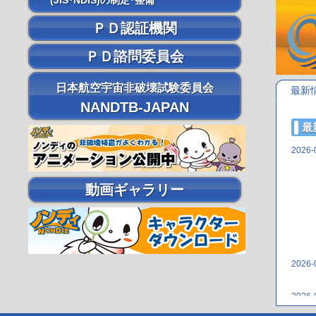
(JIS･NDIS)の制定･整備
ＰＤ認証機関
ＰＤ諮問委員会
日本航空宇宙非破壊試験委員会
最新
NANDTB-JAPAN
最
2026-
動画ギャラリー
2026-
2026-