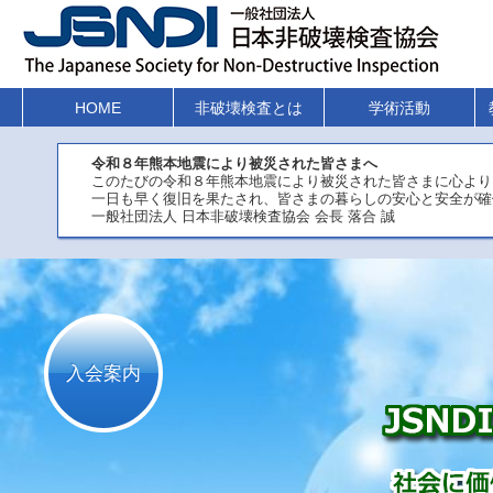
HOME
非破壊検査とは
学術活動
令和８年熊本地震により被災された皆さまへ
このたびの令和８年熊本地震により被災された皆さまに心より
一日も早く復旧を果たされ、皆さまの暮らしの安心と安全が確
一般社団法人 日本非破壊検査協会 会長 落合 誠
入会案内