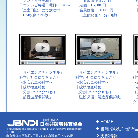
「ノンディ登場編」
「非破壊検査入門」
日本テレビ毎週日曜日6：30〜
定価：15,000円
「皇室日記」にて放映中
会員価格：10,000円
（CM映像：30秒）
（宣伝映像：1分20秒）
「サイエンスチャンネル」
「サイエンスチャンネル」
「
科学が社会にできること
科学が社会にできること
科
〜安心安全の科学〜
〜安心安全の科学〜
〜
非破壊検査特集
非破壊検査特集
非
（分割2/5：5分57秒）
（分割3/5：5分10秒）
（
「超音波探傷試験」
「磁粉探傷・浸透探傷試験」
「
ダ
HOME
書籍･試験片･頒布
〒136-0071
支部情報
東京都江東区亀戸2丁目25-14 京阪亀戸ビル10階