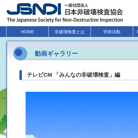
HOME
非破壊検査とは
学術活動
動画ギャラリー
テレビCM 「みんなの非破壊検査」編