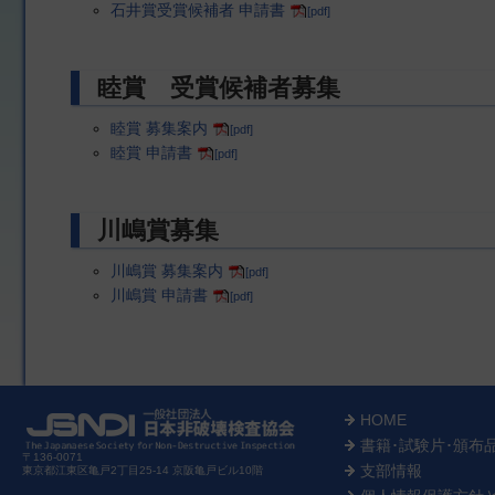
石井賞受賞候補者 申請書
[pdf]
睦賞 受賞候補者募集
睦賞 募集案内
[pdf]
睦賞 申請書
[pdf]
川嶋賞募集
川嶋賞 募集案内
[pdf]
川嶋賞 申請書
[pdf]
HOME
書籍･試験片･頒布
〒136-0071
支部情報
東京都江東区亀戸2丁目25-14 京阪亀戸ビル10階