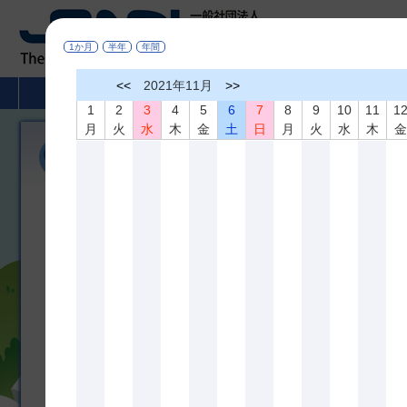
1か月
半年
年間
<<
2021年11月
>>
HOME
非破壊検査とは
学術活動
1
2
3
4
5
6
7
8
9
10
11
1
月
火
水
木
金
土
日
月
火
水
木
各賞受賞候補者募集
令和7年度 協会賞、業績賞、名誉会員、技術貢献賞
協会賞 受賞候補者募集
協会賞 表彰募集案内
[pdf]
協会賞 申請書
[pdf]