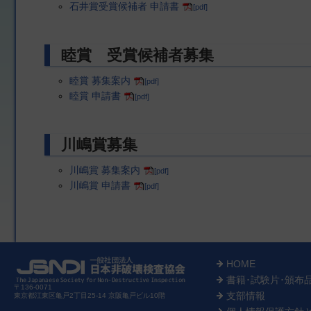
石井賞受賞候補者 申請書
[pdf]
睦賞 受賞候補者募集
睦賞 募集案内
[pdf]
睦賞 申請書
[pdf]
川嶋賞募集
川嶋賞 募集案内
[pdf]
川嶋賞 申請書
[pdf]
HOME
書籍･試験片･頒布
〒136-0071
支部情報
東京都江東区亀戸2丁目25-14 京阪亀戸ビル10階