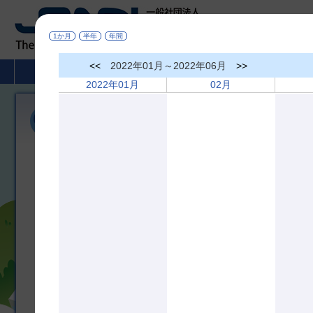
1か月
半年
年間
<<
2022年01月～2022年06月
>>
HOME
非破壊検査とは
学術活動
2022年01月
02月
各賞受賞候補者募集
令和7年度 協会賞、業績賞、名誉会員、技術貢献賞
協会賞 受賞候補者募集
協会賞 表彰募集案内
[pdf]
協会賞 申請書
[pdf]