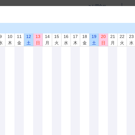
お問合せ
サイトマップ
English Page
学術活動
教育活動・講習会
資格試験
書籍･試験片
9
10
11
12
13
14
15
16
17
18
19
20
21
22
23
水
木
金
土
日
月
火
水
木
金
土
日
月
火
水
員、技術貢献賞、石井賞、睦賞、川嶋賞、各賞受賞候補者募集