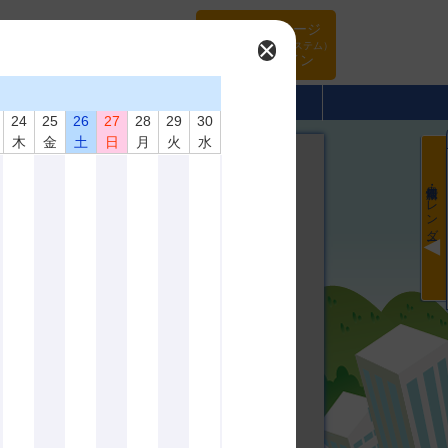
マイページ
×
（旧WEBシステム）
ログイン
･頒布品
当協会について
入会案内
24
25
26
27
28
29
30
木
金
土
日
月
火
水
最新情報・カレンダー