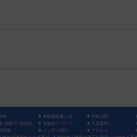
OME
非破壊検査とは
学術活動
籍･試験片･頒布品
当協会について
入会案内
部情報
ノンディ紹介
アクセス