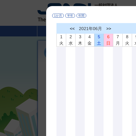
1か月
半年
年間
<<
2021年06月
>>
HOME
非破壊検査とは
1
2
3
4
5
6
7
8
火
水
木
金
土
日
月
火
各賞受賞候補者募集
令和7年度 協会賞、業績賞、名誉会
協会賞 受賞候補者募集
協会賞 表彰募集案内
[pdf]
協会賞 申請書
[pdf]