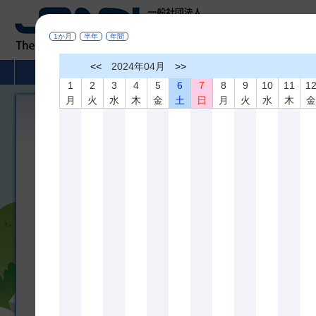
1か月
半年
年間
<<
2024年04月
>>
HOME
非破壊検査とは
学術活動
1
2
3
4
5
6
7
8
9
10
11
1
月
火
水
木
金
土
日
月
火
水
木