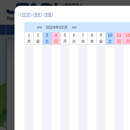
1か月
半年
年間
<<
2024年02月
>>
HOME
非破壊検査とは
学術活動
1
2
3
4
5
6
7
8
9
10
11
1
木
金
土
日
月
火
水
木
金
土
日