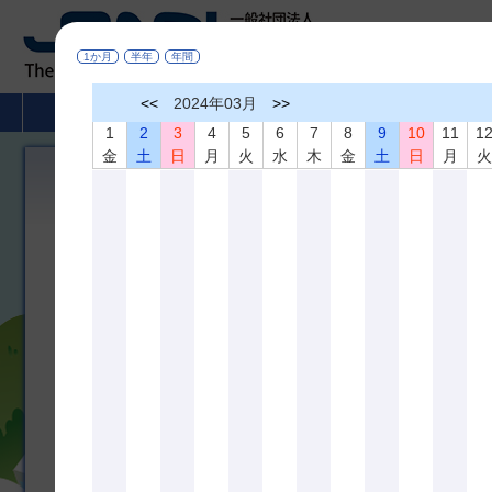
1か月
半年
年間
<<
2024年03月
>>
HOME
非破壊検査とは
学術活動
1
2
3
4
5
6
7
8
9
10
11
1
金
土
日
月
火
水
木
金
土
日
月