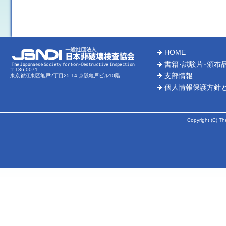
※業務停止中にご注文の場合、上記停止日以降のお取扱いとな
ＳＴＢ試験片・ＭＴ試験片・その他頒布品 棚卸に伴う発送業
発送業務停止日（ＤＶＤ、ゲージ、証明書類を含む）
⇒２０２６年３月２７日（金）～２０２６年４月３日（金）
（ただし、３月２７日（木）ご入金分につきましては、発送が
HOME
ご不便とご迷惑をおかけしますが、何卒よろしくお願い申し上
書籍･試験片･頒布
〒136-0071
支部情報
東京都江東区亀戸2丁目25-14 京阪亀戸ビル10階
2025-12-05
個人情報保護方針
書籍 年末年始に伴うご注文受付業務停止のお知らせ
ご注文受付停止期間：２０２５年１２月２３日(火)午後～２０２
※業務停止中にご注文の場合、上記停止日以降のお取扱いとな
Copyright (C) Th
試験片・その他頒布品（ＤＶＤ、ゲージ、証明書類を含む）年
発送停止期間：２０２５年１２月２４日（水）～２０２６年１
（ただし、１２月２３日（火）ご入金分につきましては
発送が１月６日（火）以降になることがございます。予めご了
2025-10-15
新刊紹介
赤外線サーモグラフィ試験レベルⅡ 2025
(2
2025-07-29
書籍・試験片(ＤＶＤ、ゲージ、証明書類を含む)夏季業務停止の
業務停止期間：２０２５年８月７日(木)午後～２０２５年８月１７