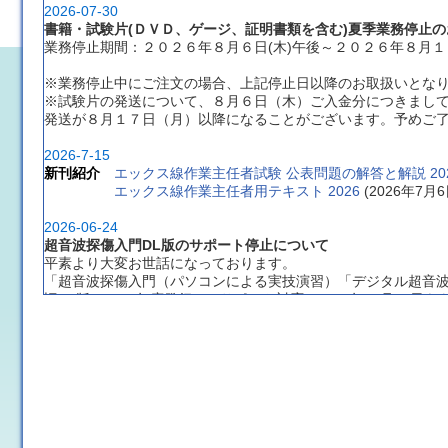
2026-07-30
書籍・試験片(ＤＶＤ、ゲージ、証明書類を含む)夏季業務停止の
業務停止期間：２０２６年８月６日(木)午後～２０２６年８月１６
※業務停止中にご注文の場合、上記停止日以降のお取扱いとな
※試験片の発送について、８月６日（木）ご入金分につきまし
発送が８月１７日（月）以降になることがございます。予めご
2026-7-15
新刊紹介
エックス線作業主任者試験 公表問題の解答と解説 20
エックス線作業主任者用テキスト 2026
 (2026年7
2026-06-24
超音波探傷入門DL版のサポート停止について
平素より大変お世話になっております。
「超音波探傷入門（パソコンによる実技演習）「デジタル超音
旧DL版（2013年度発行）のサポート対応は2026年12月31日
新版テキストは付属のUSBからソフトをインストールするタイ
当面の間も使用や新規DLを行っていただくことは可能ですが、
ください。
長年のご愛顧ありがとうございました。新版の「超音波探傷入
2026-03-10
書籍 棚卸に伴うご注文受付業務停止のお知らせ
ご注文受付業務停止日：２０２６年３月１９日(木)午後～２０２