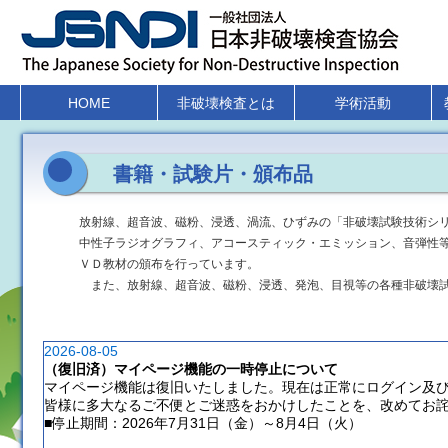
HOME
非破壊検査とは
学術活動
書籍・試験片・頒布品
放射線、超音波、磁粉、浸透、渦流、ひずみの「非破壊試験技術シ
中性子ラジオグラフィ、アコースティック・エミッション、音弾性
ＶＤ教材の頒布を行っています。
また、放射線、超音波、磁粉、浸透、発泡、目視等の各種非破壊試
2026-08-05
（復旧済）マイページ機能の一時停止について
マイページ機能は復旧いたしました。現在は正常にログイン及
皆様に多大なるご不便とご迷惑をおかけしたことを、改めてお
■停止期間：2026年7月31日（金）～8月4日（火）