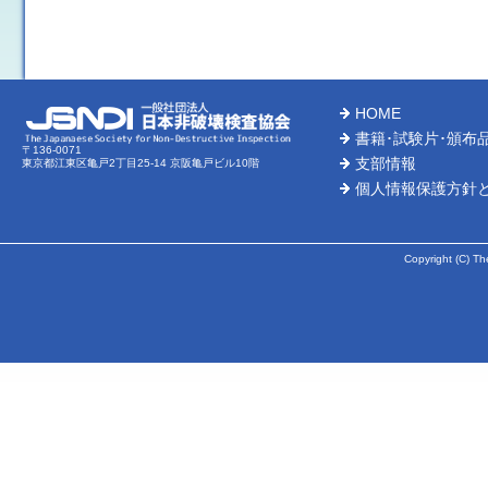
※業務停止中にご注文の場合、上記停止日以降のお取扱いとな
ＳＴＢ試験片・ＭＴ試験片・その他頒布品 棚卸に伴う発送業
発送業務停止日（ＤＶＤ、ゲージ、証明書類を含む）
⇒２０２６年３月２７日（金）～２０２６年４月３日（金）
（ただし、３月２７日（木）ご入金分につきましては、発送が
HOME
ご不便とご迷惑をおかけしますが、何卒よろしくお願い申し上
書籍･試験片･頒布
〒136-0071
支部情報
東京都江東区亀戸2丁目25-14 京阪亀戸ビル10階
2025-12-05
個人情報保護方針
書籍 年末年始に伴うご注文受付業務停止のお知らせ
ご注文受付停止期間：２０２５年１２月２３日(火)午後～２０２
※業務停止中にご注文の場合、上記停止日以降のお取扱いとな
Copyright (C) Th
試験片・その他頒布品（ＤＶＤ、ゲージ、証明書類を含む）年
発送停止期間：２０２５年１２月２４日（水）～２０２６年１
（ただし、１２月２３日（火）ご入金分につきましては
発送が１月６日（火）以降になることがございます。予めご了
2025-10-15
新刊紹介
赤外線サーモグラフィ試験レベルⅡ 2025
(2
2025-07-29
書籍・試験片(ＤＶＤ、ゲージ、証明書類を含む)夏季業務停止の
業務停止期間：２０２５年８月７日(木)午後～２０２５年８月１７