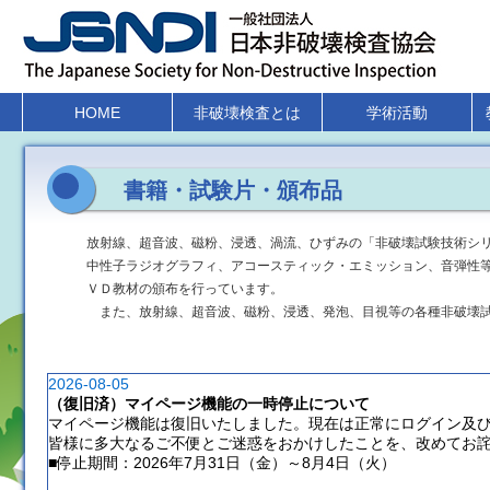
HOME
非破壊検査とは
学術活動
書籍・試験片・頒布品
放射線、超音波、磁粉、浸透、渦流、ひずみの「非破壊試験技術シ
中性子ラジオグラフィ、アコースティック・エミッション、音弾性
ＶＤ教材の頒布を行っています。
また、放射線、超音波、磁粉、浸透、発泡、目視等の各種非破壊試
2026-08-05
（復旧済）マイページ機能の一時停止について
マイページ機能は復旧いたしました。現在は正常にログイン及
皆様に多大なるご不便とご迷惑をおかけしたことを、改めてお
■停止期間：2026年7月31日（金）～8月4日（火）