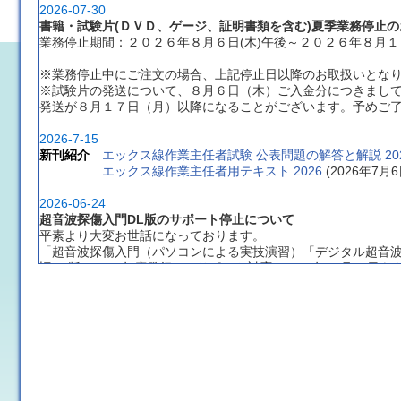
2026-07-30
書籍・試験片(ＤＶＤ、ゲージ、証明書類を含む)夏季業務停止の
業務停止期間：２０２６年８月６日(木)午後～２０２６年８月１６
※業務停止中にご注文の場合、上記停止日以降のお取扱いとな
※試験片の発送について、８月６日（木）ご入金分につきまし
発送が８月１７日（月）以降になることがございます。予めご
2026-7-15
新刊紹介
エックス線作業主任者試験 公表問題の解答と解説 20
エックス線作業主任者用テキスト 2026
 (2026年7
2026-06-24
超音波探傷入門DL版のサポート停止について
平素より大変お世話になっております。
「超音波探傷入門（パソコンによる実技演習）「デジタル超音
旧DL版（2013年度発行）のサポート対応は2026年12月31日
新版テキストは付属のUSBからソフトをインストールするタイ
当面の間も使用や新規DLを行っていただくことは可能ですが、
ください。
長年のご愛顧ありがとうございました。新版の「超音波探傷入
2026-03-10
書籍 棚卸に伴うご注文受付業務停止のお知らせ
ご注文受付業務停止日：２０２６年３月１９日(木)午後～２０２