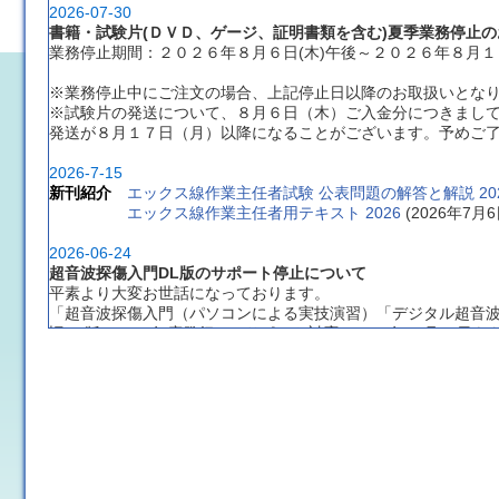
2026-07-30
書籍・試験片(ＤＶＤ、ゲージ、証明書類を含む)夏季業務停止の
業務停止期間：２０２６年８月６日(木)午後～２０２６年８月１６
※業務停止中にご注文の場合、上記停止日以降のお取扱いとな
※試験片の発送について、８月６日（木）ご入金分につきまし
発送が８月１７日（月）以降になることがございます。予めご
2026-7-15
新刊紹介
エックス線作業主任者試験 公表問題の解答と解説 20
エックス線作業主任者用テキスト 2026
 (2026年7
2026-06-24
超音波探傷入門DL版のサポート停止について
平素より大変お世話になっております。
「超音波探傷入門（パソコンによる実技演習）「デジタル超音
旧DL版（2013年度発行）のサポート対応は2026年12月31日
新版テキストは付属のUSBからソフトをインストールするタイ
当面の間も使用や新規DLを行っていただくことは可能ですが、
ください。
長年のご愛顧ありがとうございました。新版の「超音波探傷入
2026-03-10
書籍 棚卸に伴うご注文受付業務停止のお知らせ
ご注文受付業務停止日：２０２６年３月１９日(木)午後～２０２