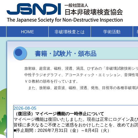
HOME
非破壊検査とは
学術活動
書籍・試験片・頒布品
放射線、超音波、磁粉、浸透、渦流、ひずみの「非破壊試験技術シ
中性子ラジオグラフィ、アコースティック・エミッション、音弾性
ＶＤ教材の頒布を行っています。
また、放射線、超音波、磁粉、浸透、発泡、目視等の各種非破壊試
2026-08-05
（復旧済）マイページ機能の一時停止について
マイページ機能は復旧いたしました。現在は正常にログイン及
皆様に多大なるご不便とご迷惑をおかけしたことを、改めてお
■停止期間：2026年7月31日（金）～8月4日（火）