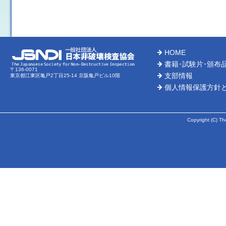
※業務停止中にご注文の場合、上記停止日以降のお取扱いとな
ＳＴＢ試験片・ＭＴ試験片・その他頒布品 棚卸に伴う発送業
発送業務停止日（ＤＶＤ、ゲージ、証明書類を含む）
⇒２０２６年３月２７日（金）～２０２６年４月３日（金）
（ただし、３月２７日（木）ご入金分につきましては、発送が
HOME
ご不便とご迷惑をおかけしますが、何卒よろしくお願い申し上
書籍･試験片･頒布
〒136-0071
支部情報
東京都江東区亀戸2丁目25-14 京阪亀戸ビル10階
2025-12-05
個人情報保護方針
書籍 年末年始に伴うご注文受付業務停止のお知らせ
ご注文受付停止期間：２０２５年１２月２３日(火)午後～２０２
※業務停止中にご注文の場合、上記停止日以降のお取扱いとな
Copyright (C) Th
試験片・その他頒布品（ＤＶＤ、ゲージ、証明書類を含む）年
発送停止期間：２０２５年１２月２４日（水）～２０２６年１
（ただし、１２月２３日（火）ご入金分につきましては
発送が１月６日（火）以降になることがございます。予めご了
2025-10-15
新刊紹介
赤外線サーモグラフィ試験レベルⅡ 2025
(2
2025-07-29
書籍・試験片(ＤＶＤ、ゲージ、証明書類を含む)夏季業務停止の
業務停止期間：２０２５年８月７日(木)午後～２０２５年８月１７