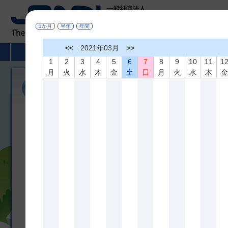
1か月
半年
年間
<<
2021年03月
>>
HOME
非破壊検査とは
学術活動
1
2
3
4
5
6
7
8
9
10
11
1
月
火
水
木
金
土
日
月
火
水
木
各賞受賞候補者募集
令和7年度 協会賞、業績賞、名誉会員、技術貢献賞
協会賞 受賞候補者募集
協会賞 表彰募集案内
[pdf]
協会賞 申請書
[pdf]