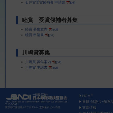
石井賞受賞候補者 申請書
[pdf]
睦賞 受賞候補者募集
睦賞 募集案内
[pdf]
睦賞 申請書
[pdf]
川嶋賞募集
川嶋賞 募集案内
[pdf]
川嶋賞 申請書
[pdf]
HOME
書籍･試験片･頒布
〒136-0071
支部情報
東京都江東区亀戸2丁目25-14 京阪亀戸ビル10階