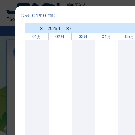
1か月
半年
年間
<<
2025年
>>
HOME
非破壊検査とは
学術活動
01月
02月
03月
04月
05月
機関誌「非破壊検査」
広く非破壊検査、材料評価及びこれらに関連の深い分野に役立つ研
び相互の啓蒙を図ることを目的として、機関誌「非破壊検査」を年間
しております。論文内容は非破壊査、材料評価及びこれらに関連の
のものです。
＊掲載論文の全文は
J-STAGE
でどなたでもご覧になれます
機関誌 最新３号分掲載