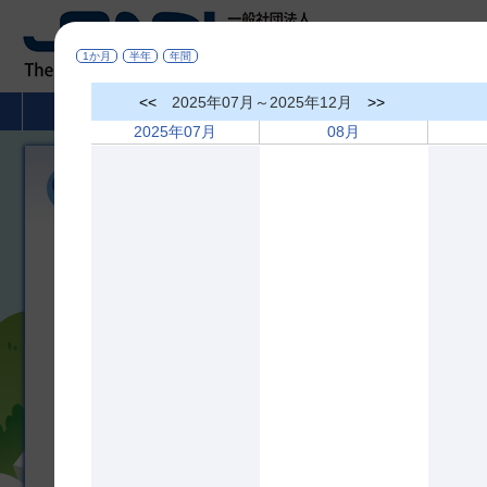
1か月
半年
年間
<<
2025年07月～2025年12月
>>
HOME
非破壊検査とは
学術活動
2025年07月
08月
機関誌「非破壊検査」
広く非破壊検査、材料評価及びこれらに関連の深い分野に役立つ研
び相互の啓蒙を図ることを目的として、機関誌「非破壊検査」を年間
しております。論文内容は非破壊査、材料評価及びこれらに関連の
のものです。
＊掲載論文の全文は
J-STAGE
でどなたでもご覧になれます
機関誌 最新３号分掲載