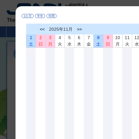
1か月
半年
年間
<<
2025年11月
>>
HOME
非破壊検査とは
学術活動
1
2
3
4
5
6
7
8
9
10
11
1
土
日
月
火
水
木
金
土
日
月
火
機関誌「非破壊検査」
広く非破壊検査、材料評価及びこれらに関連の深い分野に役立つ研
び相互の啓蒙を図ることを目的として、機関誌「非破壊検査」を年間
しております。論文内容は非破壊査、材料評価及びこれらに関連の
のものです。
＊掲載論文の全文は
J-STAGE
でどなたでもご覧になれます
機関誌 最新３号分掲載