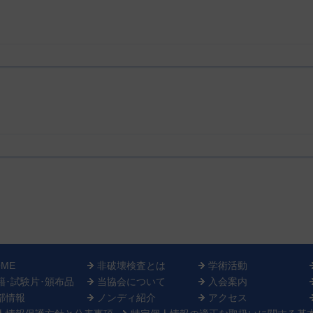
OME
非破壊検査とは
学術活動
籍･試験片･頒布品
当協会について
入会案内
部情報
ノンディ紹介
アクセス