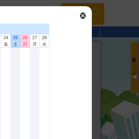
マイページ
×
（旧WEBシステム）
ログイン
･頒布品
当協会について
入会案内
24
25
26
27
28
金
土
日
月
火
最新情報・カレンダー