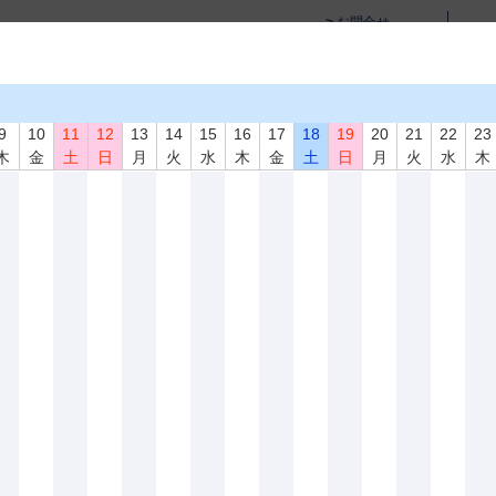
お問合せ
サイトマップ
English Page
学術活動
教育活動・講習会
資格試験
書籍･試験片
9
10
11
12
13
14
15
16
17
18
19
20
21
22
23
木
金
土
日
月
火
水
木
金
土
日
月
火
水
木
員、技術貢献賞、石井賞、睦賞、川嶋賞、各賞受賞候補者募集