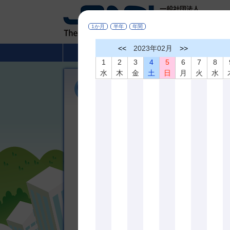
1か月
半年
年間
<<
2023年02月
>>
HOME
非破壊検査とは
1
2
3
4
5
6
7
8
水
木
金
土
日
月
火
水
各賞受賞候補者募集
令和7年度 協会賞、業績賞、名誉会
協会賞 受賞候補者募集
協会賞 表彰募集案内
[pdf]
協会賞 申請書
[pdf]