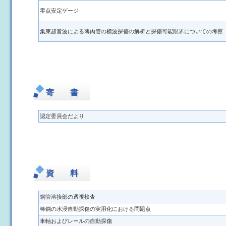
零点安定ゲージ
集束超音波による薄肉管の横波探傷の解析と探傷可能限界についての考察
寄 書
認定委員会だより
資 料
鋼管溶接部の透視検査
棒鋼の水浸自動探傷の実用化における問題点
車軸およびレールの自動探傷