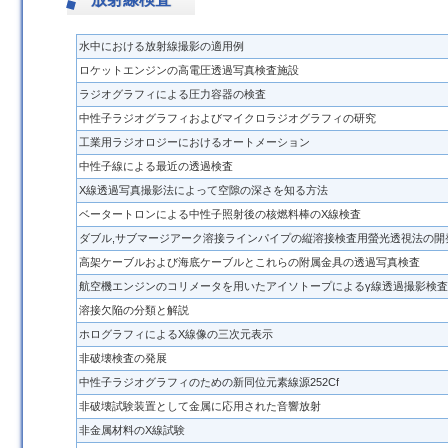
水中における放射線撮影の適用例
ロケットエンジンの高電圧透過写真検査施設
ラジオグラフィによる圧力容器の検査
中性子ラジオグラフィおよびマイクロラジオグラフィの研究
工業用ラジオロジーにおけるオートメーション
中性子線による最近の透過検査
X線透過写真撮影法によって空隙の深さを知る方法
ベータートロンによる中性子照射後の核燃料棒のX線検査
ダブル,サブマージアーク溶接ラインパイプの縦溶接検査用螢光透視法の開
高架ケーブルおよび海底ケーブルとこれらの附属金具の透過写真検査
航空機エンジンのコリメータを用いたアイソトープによるγ線透過撮影検査
溶接欠陥の分類と解説
ホログラフィによるX線像の三次元表示
非破壊検査の発展
中性子ラジオグラフィのための新同位元素線源252Cf
非破壊試験装置として金属に応用された音響放射
非金属材料のX線試験