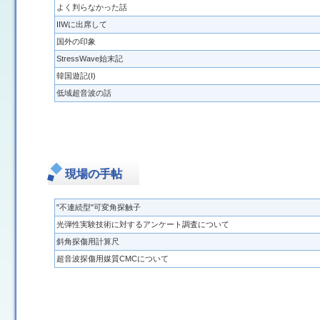
よく判らなかった話
IIWに出席して
国外の印象
StressWave始末記
韓国遊記(Ⅰ)
低域超音波の話
現場の手帖
"不連続型"可変角探触子
光弾性実験技術に対するアンケート調査について
斜角探傷用計算尺
超音波探傷用媒質CMCについて