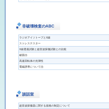
非破壊検査のABC
ラジオアイソトープとX線
ストレステスター
X線透過試験と超音波探傷試験との比較
破面(Ⅰ)
高速回転体の光弾性
電磁誘導について(Ⅰ)
談話室
超音波探傷器に関する規格の制定について