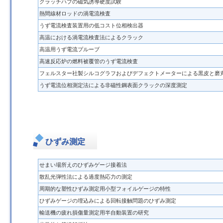
クラッチハブの磁気誘導硬度試験
熱間線材ロッドの渦電流検査
うず電流検査装置用の低コスト位相検出器
高温における渦電流検査法によるクラック
高温用うず電流プルーブ
高速反応炉の燃料被覆管のうず電流検査
フェルスター社製シルコグラフおよびデフェクトメーターによる黒皮と磨
うず電流位相測定法による非磁性鋼表面クラックの深度測定
ひずみ測定
せまい場所えのひずみゲージ接着法
散乱光弾性法による過度熱応力の測定
周期的な塑性ひずみ測定用小型フォイルゲージの特性
ひずみゲージの埋込みによる回転接触問題のひずみ測定
輸送機の疲れ損傷量測定用半自動装置の研究