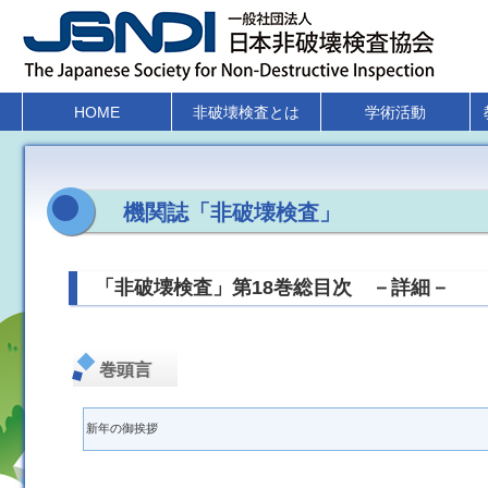
HOME
非破壊検査とは
学術活動
機関誌「非破壊検査」
「非破壊検査」第18巻総目次 －詳細－
巻頭言
新年の御挨拶