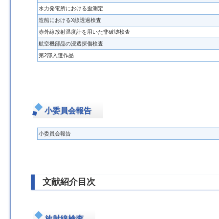
水力発電所における歪測定
造船におけるX線透過検査
赤外線放射温度計を用いた非破壊検査
航空機部品の浸透探傷検査
第2部入選作品
小委員会報告
小委員会報告
文献紹介目次
放射線検査