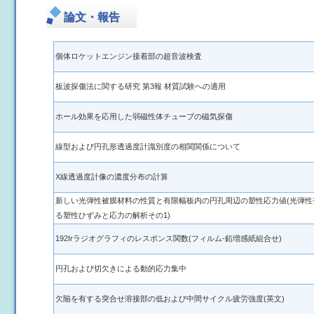
論文・報告
個体ロケットエンジン接着部の超音波検査
板波探傷法に関する研究 第3報 材質試験への適用
ホール効果を応用した弱磁性体チューブの磁気探傷
線型および円孔形透過度計識別度の相関関係について
X線透過度計像の濃度分布の計算
新しい光弾性被膜材料の性質と有限幅板内の円孔周辺の塑性応力値(光弾性
る塑性ひずみと応力の解析その1)
192Irラジオグラフィのレスポンス関数(フィルム-鉛増感紙組合せ)
円孔および切欠きによる動的応力集中
欠陥を有する突合せ溶接部の低および中間サイクル疲労強度(英文)