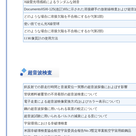
X線螢光増感紙によるランダムな雑音
DocumentsIISⅪ-125(改訂)65に示された溶接継手の放射線検査および
どのような場合に溶接欠陥を不合格にするか?(第1部)
使い捨てせん光X線管球
どのような場合に溶接欠陥を不合格にするか?(第2部)
Ⅰ.Ⅰ.W.像質計の使用方法
超音波検査
斜反射での群走行時間と音速変位一実際の超音波探傷におよぼす影響
管状燃料被覆管の不溶着部の超音波検査について
電子走査による超音波映像変換方式(およびカラー表示について)
鋼の超音波探傷に用いられる装置の較正について
超音波試験に用いられるパルスの減衰による歪について
宇宙環境における非破壊検査
米国非破壊検査協会航空宇宙委員会報告No.3暫定草案航空宇宙用鍛鋼品