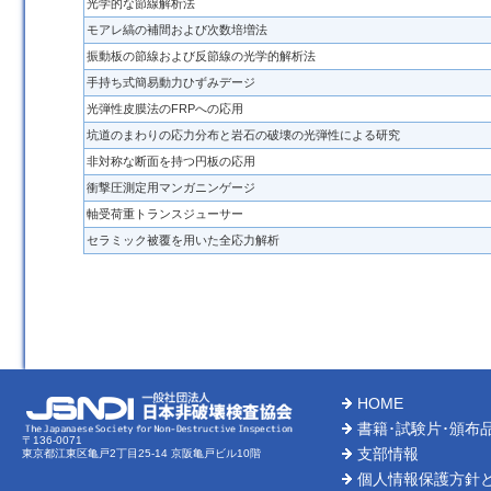
光学的な節線解析法
モアレ縞の補間および次数培増法
振動板の節線および反節線の光学的解析法
手持ち式簡易動力ひずみデージ
光弾性皮膜法のFRPへの応用
坑道のまわりの応力分布と岩石の破壊の光弾性による研究
非対称な断面を持つ円板の応用
衝撃圧測定用マンガニンゲージ
軸受荷重トランスジューサー
セラミック被覆を用いた全応力解析
HOME
書籍･試験片･頒布
〒136-0071
支部情報
東京都江東区亀戸2丁目25-14 京阪亀戸ビル10階
個人情報保護方針