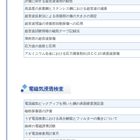
評価に関する超音波適用の勧告
高温度の炭素鋼とステンレス鋼における超音波の減衰
超音波反射法による溶接部の傷の大きさの測定
超音波理論の溶接部自動探傷への応用
超音波試験情報の磁気テープ記録法
薄肉管の超音波探傷
応力波の放射と応用
アルミニウム合金における応力腐食割れ(S.C.C.)の表面波探傷
電磁気浸透検査
電流磁気ピックアップを用いた鋼の表面硬度測定器
磁粉探傷器の評価
うず電流検査における高分解能とフィルターの働きについて
線材の電磁誘導試験
うず電流検査用計算尺