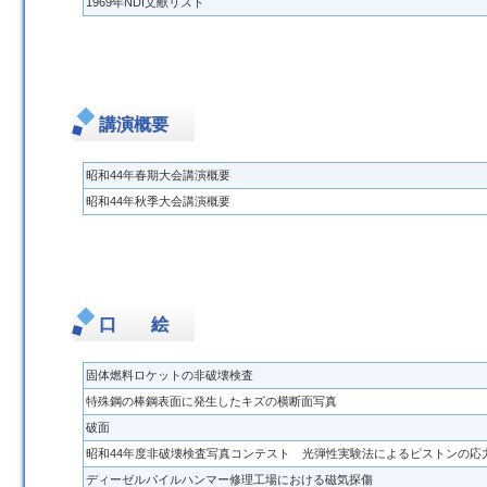
1969年NDI文献リスト
講演概要
昭和44年春期大会講演概要
昭和44年秋季大会講演概要
口 絵
固体燃料ロケットの非破壊検査
特殊鋼の棒鋼表面に発生したキズの横断面写真
破面
昭和44年度非破壊検査写真コンテスト 光弾性実験法によるピストンの応
ディーゼルパイルハンマー修理工場における磁気探傷