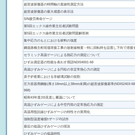
超音波探傷器の時間軸の直線性測定方法
超音波探傷器の最大感度の表示法
S/N疲労寿命ゲージ
第5回エックス線作業主任者試験問題
第5回エックス線作業主任者試験問題解答例
集中応力のもとにおける材料の強度
鋼道路橋主桁現場溶接工事の放射線検査－特に回転枠を設置し下向で溶接
セラミック高温ゲージによる熱応力の測定について
ひずみ測定器の性能を表わす用語NDIS4001-68
高温ひずみゲージによる円柱の非定常熱心力の測定
原子炉産業における非破壊試験の役割
圧力容器用鋼板(厚さ18mm以上38mm未満)の超音波探傷基準(NDIS2403-68)HP
968)
昭和43年度JIS見直し審議について
高温ひずみゲージによる中空円筒の定常熱応力の測定
高温用抵抗線ひずみゲージの特性その実用化
強制型温度補償ｹゲージの試作
最近の低温ひずみゲージの現況
ひずみゲージの低温特性