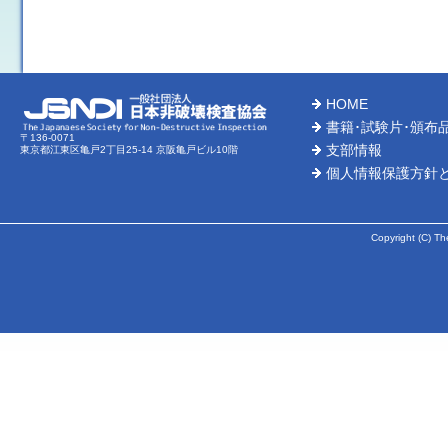
※業務停止中にご注文の場合、上記停止日以降のお取扱いとな
ＳＴＢ試験片・ＭＴ試験片・その他頒布品 棚卸に伴う発送業
発送業務停止日（ＤＶＤ、ゲージ、証明書類を含む）
⇒２０２６年３月２７日（金）～２０２６年４月３日（金）
（ただし、３月２７日（木）ご入金分につきましては、発送が
HOME
ご不便とご迷惑をおかけしますが、何卒よろしくお願い申し上
書籍･試験片･頒布
〒136-0071
支部情報
東京都江東区亀戸2丁目25-14 京阪亀戸ビル10階
2025-12-05
個人情報保護方針
書籍 年末年始に伴うご注文受付業務停止のお知らせ
ご注文受付停止期間：２０２５年１２月２３日(火)午後～２０２
※業務停止中にご注文の場合、上記停止日以降のお取扱いとな
Copyright (C) Th
試験片・その他頒布品（ＤＶＤ、ゲージ、証明書類を含む）年
発送停止期間：２０２５年１２月２４日（水）～２０２６年１
（ただし、１２月２３日（火）ご入金分につきましては
発送が１月６日（火）以降になることがございます。予めご了
2025-10-15
新刊紹介
赤外線サーモグラフィ試験レベルⅡ 2025
(2
2025-07-29
書籍・試験片(ＤＶＤ、ゲージ、証明書類を含む)夏季業務停止の
業務停止期間：２０２５年８月７日(木)午後～２０２５年８月１７