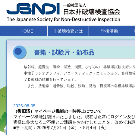
HOME
非破壊検査とは
学術活動
書籍・試験片・頒布品
放射線、超音波、磁粉、浸透、渦流、ひずみの「非破壊試験技術シ
中性子ラジオグラフィ、アコースティック・エミッション、音弾性
ＶＤ教材の頒布を行っています。
また、放射線、超音波、磁粉、浸透、発泡、目視等の各種非破壊試
2026-08-05
（復旧済）マイページ機能の一時停止について
マイページ機能は復旧いたしました。現在は正常にログイン及
皆様に多大なるご不便とご迷惑をおかけしたことを、改めてお
■停止期間：2026年7月31日（金）～8月4日（火）