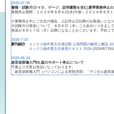
2026-07-30
書籍・試験片(ＤＶＤ、ゲージ、証明書類を含む)夏季業務停止の
業務停止期間：２０２６年８月６日(木)午後～２０２６年８月１６
※業務停止中にご注文の場合、上記停止日以降のお取扱いとな
※試験片の発送について、８月６日（木）ご入金分につきまし
発送が８月１７日（月）以降になることがございます。予めご
2026-7-15
新刊紹介
エックス線作業主任者試験 公表問題の解答と解説 20
エックス線作業主任者用テキスト 2026
 (2026年7
2026-06-24
超音波探傷入門DL版のサポート停止について
平素より大変お世話になっております。
「超音波探傷入門（パソコンによる実技演習）「デジタル超音
旧DL版（2013年度発行）のサポート対応は2026年12月31日
新版テキストは付属のUSBからソフトをインストールするタイ
当面の間も使用や新規DLを行っていただくことは可能ですが、
ください。
長年のご愛顧ありがとうございました。新版の「超音波探傷入
2026-03-10
書籍 棚卸に伴うご注文受付業務停止のお知らせ
ご注文受付業務停止日：２０２６年３月１９日(木)午後～２０２