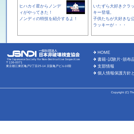
ヒハカイ星からノンデ
いたずら大好きクラ
ィがやってきた！
キー登場。
ノンディの特技を紹介するよ！
子供たちが大好きな
ラッキーが・・・
HOME
書籍･試験片･頒布
〒136-0071
支部情報
東京都江東区亀戸2丁目25-14 京阪亀戸ビル10階
個人情報保護方針
Copyright (C) Th