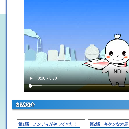
各話紹介
第1話 ノンディがやってきた！
第2話 キケンな木馬