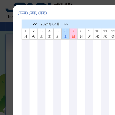
1か月
半年
年間
<<
2024年04月
>>
HOME
非破壊検査とは
学術活動
1
2
3
4
5
6
7
8
9
10
11
1
月
火
水
木
金
土
日
月
火
水
木