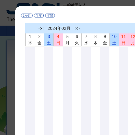
1か月
半年
年間
<<
2024年02月
>>
HOME
非破壊検査とは
学術活動
1
2
3
4
5
6
7
8
9
10
11
1
木
金
土
日
月
火
水
木
金
土
日