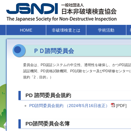
HOME
非破壊検査とは
学術活動
ＰＤ諮問委員会
委員会は、PD認証システムの中立性、透明性を確保し、かつPD認
認証機関、PD資格試験機関、PD試験センター及びPD研修センタ
規約「2．目的」）
PD 諮問委員会規約
PD諮問委員会規約 （2024年5月16日改正）
[PDF]
PD諮問委員会名簿