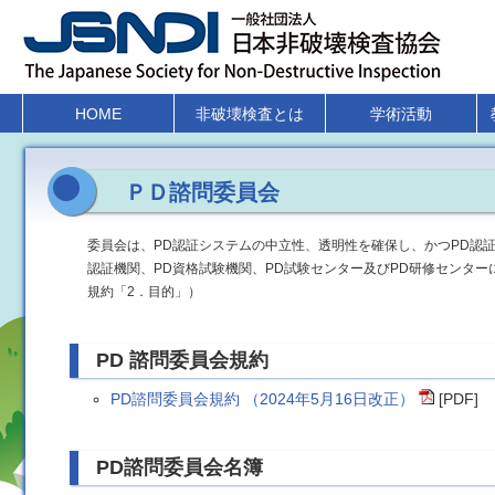
HOME
非破壊検査とは
学術活動
ＰＤ諮問委員会
委員会は、PD認証システムの中立性、透明性を確保し、かつPD認
認証機関、PD資格試験機関、PD試験センター及びPD研修センタ
規約「2．目的」）
PD 諮問委員会規約
PD諮問委員会規約 （2024年5月16日改正）
[PDF]
PD諮問委員会名簿