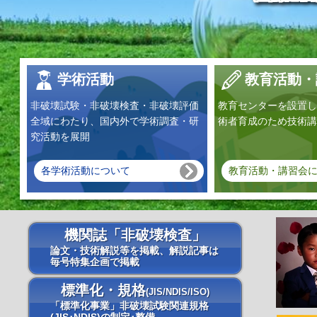
学術活動
教育活動・
非破壊試験・非破壊検査・非破壊評価
教育センターを設置し
全域にわたり、国内外で学術調査・研
術者育成のため技術講
究活動を展開
各学術活動について
教育活動・講習会
機関誌「非破壊検査」
論文・技術解説等を掲載、解説記事は
毎号特集企画で掲載
標準化・規格
(JIS/NDIS/ISO)
「標準化事業」非破壊試験関連規格