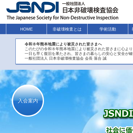
HOME
非破壊検査とは
学術活動
令和８年熊本地震により被災された皆さまへ
このたびの令和８年熊本地震により被災された皆さまに心より
一日も早く復旧を果たされ、皆さまの暮らしの安心と安全が確
一般社団法人 日本非破壊検査協会 会長 落合 誠
入会案内