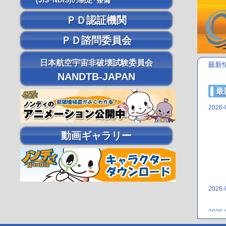
(JIS･NDIS)の制定･整備
ＰＤ認証機関
ＰＤ諮問委員会
日本航空宇宙非破壊試験委員会
最新
NANDTB-JAPAN
最
2026-
動画ギャラリー
2026-
2026-