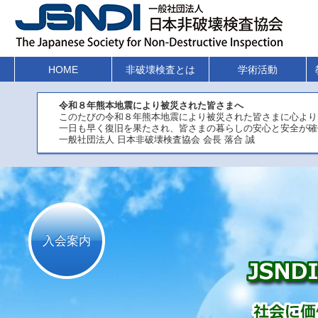
HOME
非破壊検査とは
学術活動
令和８年熊本地震により被災された皆さまへ
このたびの令和８年熊本地震により被災された皆さまに心より
一日も早く復旧を果たされ、皆さまの暮らしの安心と安全が確
一般社団法人 日本非破壊検査協会 会長 落合 誠
入会案内