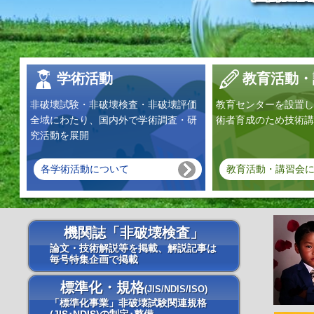
学術活動
教育活動・
非破壊試験・非破壊検査・非破壊評価
教育センターを設置し
全域にわたり、国内外で学術調査・研
術者育成のため技術講
究活動を展開
各学術活動について
教育活動・講習会
機関誌「非破壊検査」
論文・技術解説等を掲載、解説記事は
毎号特集企画で掲載
標準化・規格
(JIS/NDIS/ISO)
「標準化事業」非破壊試験関連規格