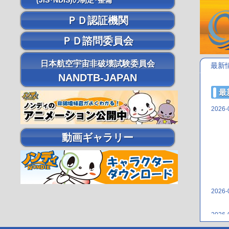
(JIS･NDIS)の制定･整備
ＰＤ認証機関
ＰＤ諮問委員会
日本航空宇宙非破壊試験委員会
最新
NANDTB-JAPAN
最
2026-
動画ギャラリー
2026-
2026-