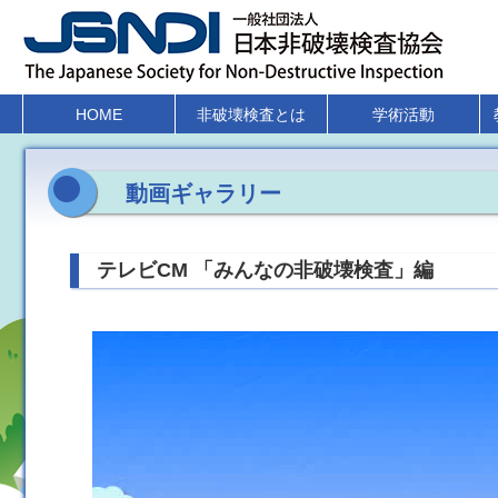
HOME
非破壊検査とは
学術活動
動画ギャラリー
テレビCM 「みんなの非破壊検査」編