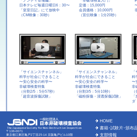
「ノンディ登場編」
「非破壊検査入門」
日本テレビ毎週日曜日6：30〜
定価：15,000円
「皇室日記」にて放映中
会員価格：10,000円
（CM映像：30秒）
（宣伝映像：1分20秒）
「サイエンスチャンネル」
「サイエンスチャンネル」
「
科学が社会にできること
科学が社会にできること
科
〜安心安全の科学〜
〜安心安全の科学〜
〜
非破壊検査特集
非破壊検査特集
非
（分割2/5：5分57秒）
（分割3/5：5分10秒）
（
「超音波探傷試験」
「磁粉探傷・浸透探傷試験」
「
ダ
HOME
書籍･試験片･頒布
〒136-0071
支部情報
東京都江東区亀戸2丁目25-14 京阪亀戸ビル10階