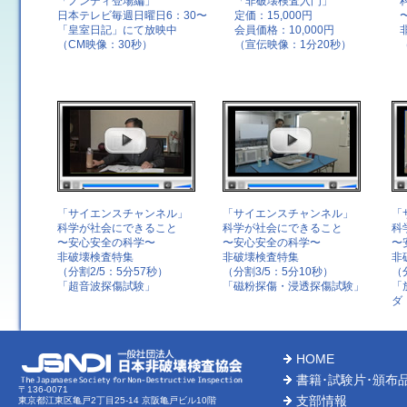
「ノンディ登場編」
「非破壊検査入門」
日本テレビ毎週日曜日6：30〜
定価：15,000円
「皇室日記」にて放映中
会員価格：10,000円
（CM映像：30秒）
（宣伝映像：1分20秒）
「サイエンスチャンネル」
「サイエンスチャンネル」
「
科学が社会にできること
科学が社会にできること
科
〜安心安全の科学〜
〜安心安全の科学〜
〜
非破壊検査特集
非破壊検査特集
非
（分割2/5：5分57秒）
（分割3/5：5分10秒）
（
「超音波探傷試験」
「磁粉探傷・浸透探傷試験」
「
ダ
HOME
書籍･試験片･頒布
〒136-0071
支部情報
東京都江東区亀戸2丁目25-14 京阪亀戸ビル10階