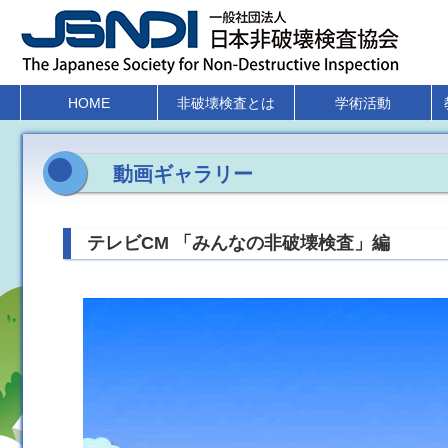
HOME
非破壊検査とは
学術活動
動画ギャラリー
テレビCM 「みんなの非破壊検査」編