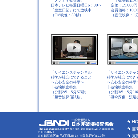
「ノンディ登場編」
「非破壊検査入
日本テレビ毎週日曜日6：30〜
定価：15,000円
「皇室日記」にて放映中
会員価格：10,0
（CM映像：30秒）
（宣伝映像：1分
「サイエンスチャンネル」
「サイエンスチャ
科学が社会にできること
科学が社会にでき
〜安心安全の科学〜
〜安心安全の科学
非破壊検査特集
非破壊検査特集
（分割2/5：5分57秒）
（分割3/5：5分1
「超音波探傷試験」
「磁粉探傷・浸透
H
書
〒136-0071
支
東京都江東区亀戸2丁目25-14 京阪亀戸ビル10階