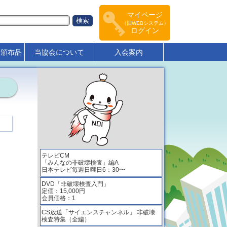
マイページ
（旧WEBシステム）
ログイン
･頒布品
当協会について
入会案内
テレビCM
「みんなの非破壊検査」編A
日本テレビ毎週日曜日6：30〜
DVD「非破壊検査入門」
定価：15,000円
会員価格：1
CS放送「サイエンスチャンネル」 非破壊
検査特集（全編）