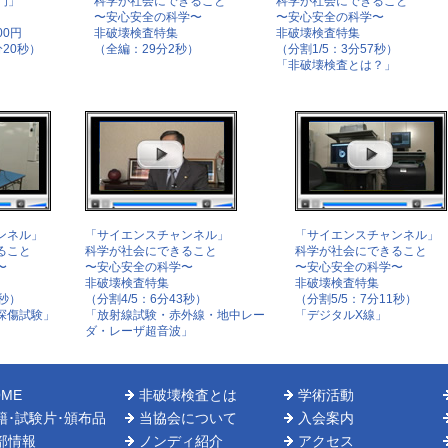
門」
科学が社会にできること
科学が社会にできること
〜安心安全の科学〜
〜安心安全の科学〜
00円
非破壊検査特集
非破壊検査特集
20秒）
（全編：29分2秒）
（分割1/5：3分57秒）
「非破壊検査とは？」
ンネル」
「サイエンスチャンネル」
「サイエンスチャンネル」
ること
科学が社会にできること
科学が社会にできること
〜
〜安心安全の科学〜
〜安心安全の科学〜
非破壊検査特集
非破壊検査特集
0秒）
（分割4/5：6分43秒）
（分割5/5：7分11秒）
探傷試験」
「放射線試験・赤外線・地中レー
「デジタルX線」
ダ・レーザ超音波」
OME
非破壊検査とは
学術活動
籍･試験片･頒布品
当協会について
入会案内
部情報
ノンディ紹介
アクセス