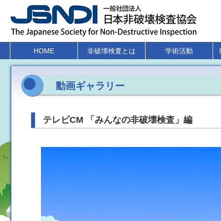
HOME
非破壊検査とは
学術活動
動画ギャラリー
テレビCM 「みんなの非破壊検査」編