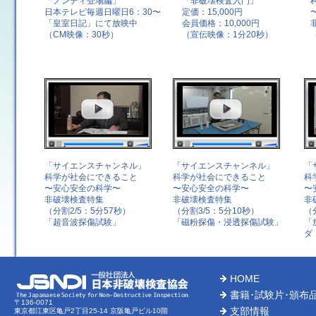
「ノンディ登場編」
「非破壊検査入門」
日本テレビ毎週日曜日6：30〜
定価：15,000円
「皇室日記」にて放映中
会員価格：10,000円
（CM映像：30秒）
（宣伝映像：1分20秒）
「サイエンスチャンネル」
「サイエンスチャンネル」
「
科学が社会にできること
科学が社会にできること
科
〜安心安全の科学〜
〜安心安全の科学〜
〜
非破壊検査特集
非破壊検査特集
非
（分割2/5：5分57秒）
（分割3/5：5分10秒）
（
「超音波探傷試験」
「磁粉探傷・浸透探傷試験」
「
ダ
HOME
書籍･試験片･頒布
〒136-0071
支部情報
東京都江東区亀戸2丁目25-14 京阪亀戸ビル10階