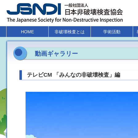
HOME
非破壊検査とは
学術活動
動画ギャラリー
テレビCM 「みんなの非破壊検査」編