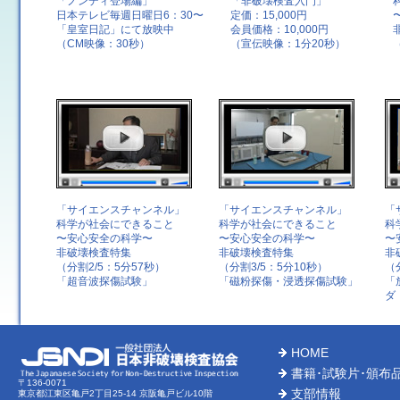
「ノンディ登場編」
「非破壊検査入門」
日本テレビ毎週日曜日6：30〜
定価：15,000円
「皇室日記」にて放映中
会員価格：10,000円
（CM映像：30秒）
（宣伝映像：1分20秒）
「サイエンスチャンネル」
「サイエンスチャンネル」
「
科学が社会にできること
科学が社会にできること
科
〜安心安全の科学〜
〜安心安全の科学〜
〜
非破壊検査特集
非破壊検査特集
非
（分割2/5：5分57秒）
（分割3/5：5分10秒）
（
「超音波探傷試験」
「磁粉探傷・浸透探傷試験」
「
ダ
HOME
書籍･試験片･頒布
〒136-0071
支部情報
東京都江東区亀戸2丁目25-14 京阪亀戸ビル10階